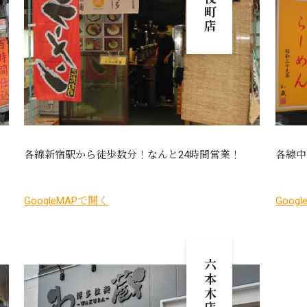
各線新宿駅から徒歩数分！なんと24時間営業！
各線中
GoogleMAPで開く
Goog
六本木店