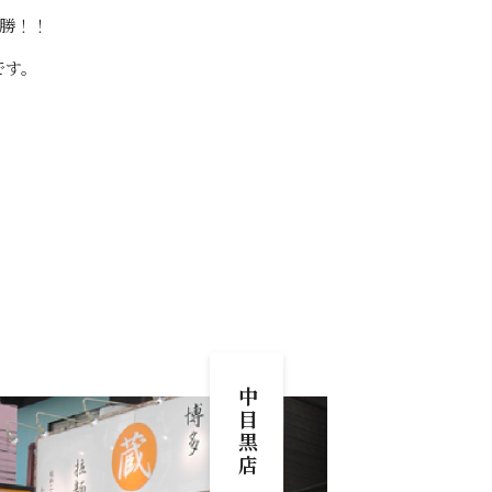
勝！！
です。
中目黒店